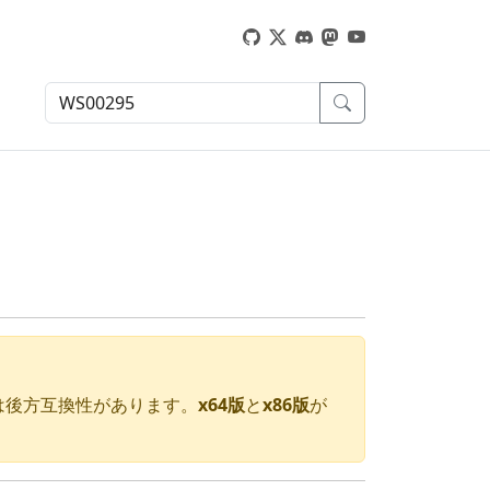
ョンは後方互換性があります。
x64版
と
x86版
が