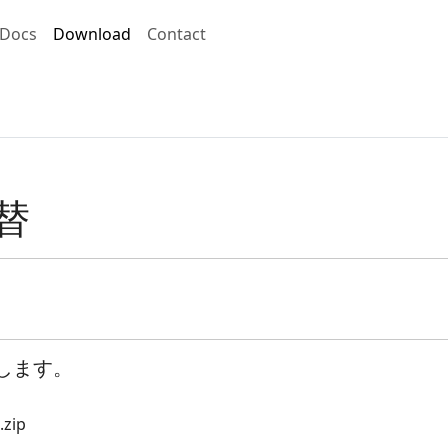
Docs
Download
Contact
替
します。
ip